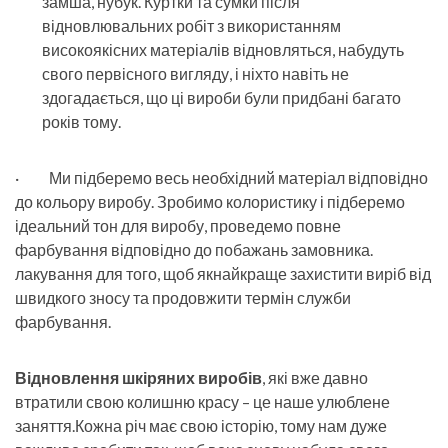
замша, нубук. Куртки та сумки після
відновлювальних робіт з використанням
високоякісних матеріалів відновляться, набудуть
свого первісного вигляду, і ніхто навіть не
здогадається, що ці вироби були придбані багато
років тому.
· Ми підберемо весь необхідний матеріал відповідно
до кольору виробу. Зробимо колористику і підберемо
ідеальний тон для виробу, проведемо повне
фарбування відповідно до побажань замовника.
лакування для того, щоб якнайкраще захистити виріб від
швидкого зносу та продовжити термін служби
фарбування.
Відновлення шкіряних виробів
, які вже давно
втратили свою колишню красу – це наше улюблене
заняття.Кожна річ має свою історію, тому нам дуже