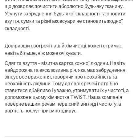
що дозволяє почистити абсолютно будь-яку тканину.
Усунути забруднення будь-якої складності та оновити
взуття, сумки та різні аксесуари не становить жодної
складності.
Довіривши свої речі нашій хімчистці, кожен отримає
навіть більше, ніж може очікувати.
Одяг та взуття – візитна картка кожної людини. Навіть
найдорожча та ексклюзивна річ, яка має забруднення,
зіпсує все враження, говорячи про неохайність та
неохайність людини. Тому до своїх речей потрібно
ставитися дбайливо і уважно, утримувати їх у чистоті, а
допоможе в цьому хімчистка TWIST. Наша компанія
поверне вашим речам первісний вигляд і чистоту, а
вартість послуг приємно здивує.