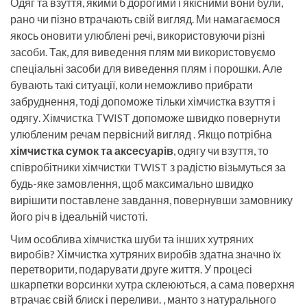
Одяг та взуття, якими б дорогими і якісними вони були,
рано чи пізно втрачають свій вигляд. Ми намагаємося
якось оновити улюблені речі, використовуючи різні
засоби. Так, для виведення плям ми використовуємо
спеціальні засоби для виведення плям і порошки. Але
бувають такі ситуації, коли неможливо прибрати
забруднення, тоді допоможе тільки хімчистка взуття і
одягу. Хімчистка TWIST допоможе швидко повернути
улюбленим речам первісний вигляд . Якщо потрібна
хімчистка сумок та аксесуарів
, одягу чи взуття, то
співробітники хімчистки TWIST з радістю візьмуться за
будь-яке замовлення, щоб максимально швидко
вирішити поставлене завдання, повернувши замовнику
його річ в ідеальній чистоті.
Чим особлива хімчистка шуби та інших хутряних
виробів? Хімчистка хутряних виробів здатна значно їх
перетворити, подарувати друге життя. У процесі
шкарпетки ворсинки хутра склеюються, а сама поверхня
втрачає свій блиск і переливи. , манто з натурального