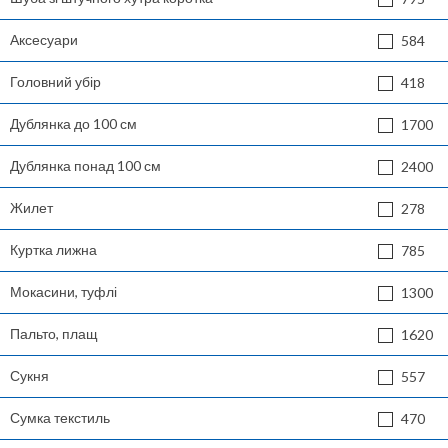
Аксесуари
584
Головний убір
418
Дублянка до 100 см
1700
Дублянка понад 100 см
2400
Жилет
278
Куртка лижна
785
Мокасини, туфлі
1300
Пальто, плащ
1620
Сукня
557
Сумка текстиль
470