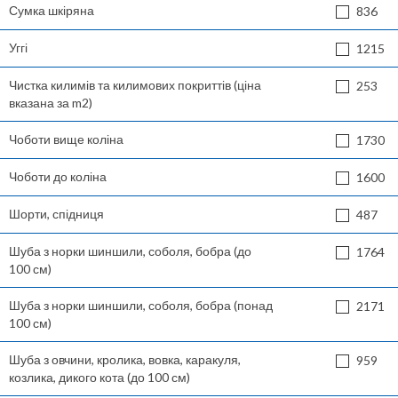
Сумка шкіряна
836
Уггі
1215
Чистка килимів та килимових покриттів (ціна
253
вказана за m2)
Чоботи вище коліна
1730
Чоботи до коліна
1600
Шорти, спідниця
487
Шуба з норки шиншили, соболя, бобра (до
1764
100 см)
Шуба з норки шиншили, соболя, бобра (понад
2171
100 см)
Шуба з овчини, кролика, вовка, каракуля,
959
козлика, дикого кота (до 100 см)