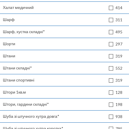
Халат медичний
414
Шарф
311
Шарф, хустка складні*
495
Шорти
297
Штани
319
Штани складні*
552
Штани спортивні
319
Штори 1кв.м
128
Штори, гардини складні*
198
Шуба зі штучного хутра довга*
938
Шуба зі штучного хутра коротка*
795