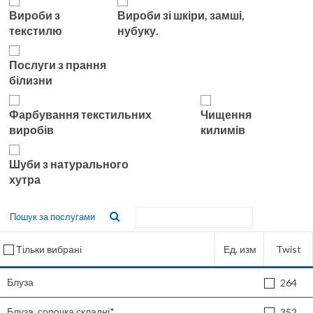
Вироби з
Вироби зі шкіри, замші,
текстилю
нубуку.
Послуги з прання
білизни
Фарбування текстильних
Чищення
виробів
килимів
Шуби з натурального
хутра
Пошук за послугами
Ед. изм
Twist
Тільки вибрані
Блуза
264
Блуза, сорочка складні*
352