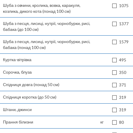
Шуба з овчини, кролика, вовка, каракуля,
1075
козлика, дикого кота (понад 100 см)
Шуба з песця, лисиці, нутрії, чорнобурки, рисі,
1377
бабака (до 100 см)
Шуба з песця, лисиці, нутрії, чорнобурки, рисі,
1579
бабака (понад 100 см)
Куртка-вітрівка
495
Сорочка, блуза
350
Спідниця довга (понад 50 см)
371
Спідниця коротка (до 50 см)
319
Штани, джинси
319
Прання білизни
кг
80