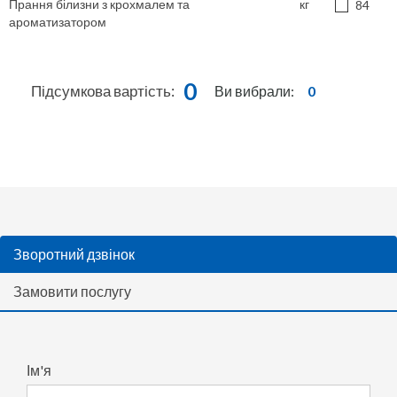
Прання білизни з крохмалем та
кг
84
ароматизатором
0
Підсумкова вартість:
Ви вибрали:
0
Зворотний дзвінок
Замовити послугу
Ім'я