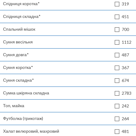
Спідниця коротка*
319
Спідниця складна*
451
Спальний мішок
700
Сукня весільня
1112
Сукня довга*
487
Сукня коротка*
367
Сукня складна*
674
Сумка шкіряна складна
2783
Топ, майка
242
Футболка (трикотаж)
264
Халат велюровий, махровий
481