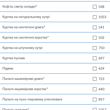
Кофта, светр складні*
568
Куртка на натуральному хутрі
1053
Куртка на синтепоні довга*
541
Куртка на синтепоні коротка*
502
Куртка на штучному хутрі
750
Куртка пухова
697
Піджак
439
Пальто кашемірове довге*
723
Пальто кашемірове коротке*
640
Пальто на пухо-перовому утеплювачі
897
Пальто складне*
1057