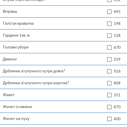
Вітрівка
495
Галстук краватка
198
Гардини 1кв. м
128
Головні убори
670
Джинси
319
Дублянка зі штучного хутра довга*
926
Дублянка зі штучного хутра коротка*
809
Жакет
351
Жилет із овчини
870
Жилет на пуху
600