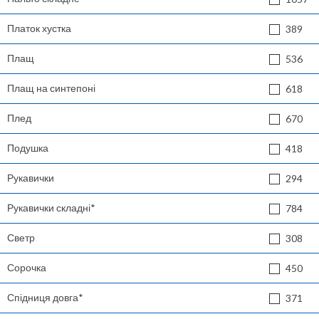
Платок хустка
389
Плащ
536
Плащ на синтепоні
618
Плед
670
Подушка
418
Рукавички
294
Рукавички складні*
784
Светр
308
Сорочка
450
Спідниця довга*
371