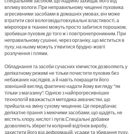
спеціальним засобом, що надійно захищає його від
впливу вологи. При неправильному чищенні пуховика
агресивними засобами в домашніх умовах, він може
втратити свої вологовідштовхувальні властивості, а
мікропори в тканині можуть просто забитися порошком,
зробивши пуховик до того ж і повітронепроникним. При
неправильному сушінні, через органіку, що міститься в
пуху, на ньому можуть з'явитися брудно-жовті
розлучення і плями.
Обладнання та засоби сучасних хімчисток дозволяють у
делікатному режимі не тільки почистити пуховик без
небажаних наслідків, а й навіть покращити його
зовнішній вигляд, фактично надати йому вигляду "як
тільки з магазину". Однією з найпрогресивніших
технологій вважається методика аквачистки, що
прийшла на зміну сухому чищенню. Це передбачає
делікатне прання з миючими засобами, що щадять, не
містять хлору, кислот і лугів.Спеціальні добавки
дозволяють зберегти колірний відтінок виробу,
захистити його від деформацій, усадки та збивання пуху.