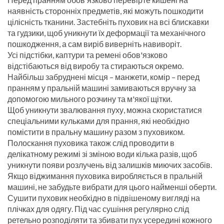
наявність сторонніх предметів, які можуть пошкодити
цілісність тканини. Застебніть пуховик на всі блискавки
та гудзики, щоб уникнути їх деформації та механічного
пошкодження, а сам виріб виверніть навиворіт.
Усі підстібки, каптури та ремені обов'язково
відстібаються від виробу та стираються окремо.
Найбільш забруднені місця – манжети, комір – перед
пранням у пральній машині замиваються вручну за
допомогою мильного розчину та м'якої щітки.
Щоб уникнути звалювання пуху, можна скористатися
спеціальними кульками для прання, які необхідно
помістити в пральну машину разом з пуховиком.
Полоскання пуховика також слід проводити в
делікатному режимі зі зміною води кілька разів, щоб
уникнути появи розлучень від залишків миючих засобів.
Якщо віджимання пуховика виробляється в пральній
машині, не забудьте вибрати для цього найменші оберти.
Сушити пуховик необхідно в підвішеному вигляді на
плічках для одягу. Під час сушіння регулярно слід
ретельно розподіляти та збивати пух усередині кожного