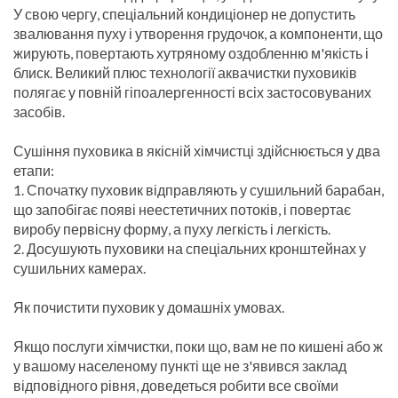
У свою чергу, спеціальний кондиціонер не допустить
звалювання пуху і утворення грудочок, а компоненти, що
жирують, повертають хутряному оздобленню м'якість і
блиск. Великий плюс технології аквачистки пуховиків
полягає у повній гіпоалергенності всіх застосовуваних
засобів.
Сушіння пуховика в якісній хімчистці здійснюється у два
етапи:
1. Спочатку пуховик відправляють у сушильний барабан,
що запобігає появі неестетичних потоків, і повертає
виробу первісну форму, а пуху легкість і легкість.
2. Досушують пуховики на спеціальних кронштейнах у
сушильних камерах.
Як почистити пуховик у домашніх умовах.
Якщо послуги хімчистки, поки що, вам не по кишені або ж
у вашому населеному пункті ще не з'явився заклад
відповідного рівня, доведеться робити все своїми