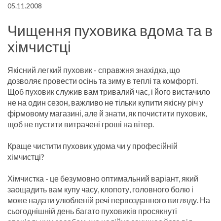
05.11.2008
Чищення пуховика вдома та в
хімчистці
Якісний легкий пуховик - справжня знахідка, що
дозволяє провести осінь та зиму в теплі та комфорті.
Щоб пуховик служив вам тривалий час, і його вистачило
не на один сезон, важливо не тільки купити якісну річ у
фірмовому магазині, але й знати, як почистити пуховик,
щоб не пустити витрачені гроші на вітер.
Краще чистити пуховик удома чи у професійній
хімчистці?
Хімчистка - це безумовно оптимальний варіант, який
заощадить вам купу часу, клопоту, головного болю і
може надати улюбленій речі первозданного вигляду. На
сьогоднішній день багато пуховиків просякнуті