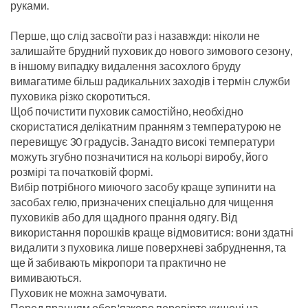
руками.
Перше, що слід засвоїти раз і назавжди: ніколи не
залишайте брудний пуховик до нового зимового сезону,
в іншому випадку видалення засохлого бруду
вимагатиме більш радикальних заходів і термін служби
пуховика різко скоротиться.
Щоб почистити пуховик самостійно, необхідно
скористатися делікатним пранням з температурою не
перевищує 30 градусів. Занадто високі температури
можуть згубно позначитися на кольорі виробу, його
розмірі та початковій формі.
Вибір потрібного миючого засобу краще зупинити на
засобах гелю, призначених спеціально для чищення
пуховиків або для щадного прання одягу. Від
використання порошків краще відмовитися: вони здатні
видалити з пуховика лише поверхневі забруднення, та
ще й забивають мікропори та практично не
вимиваються.
Пуховик не можна замочувати.
Перед пранням обов'язково перевірте кишені на